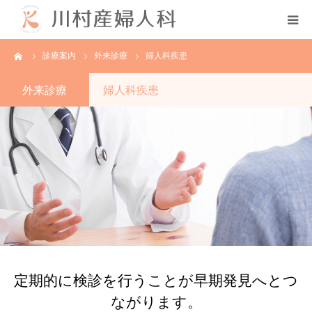
ーム
診療案内
外来診療
婦人科疾患
初めての方へ
外来診療
婦人科疾患
当院について
診療案内
各種教室
採用情報
分娩予約状況
定期的に検診を行うことが早期発見へとつ
ながります。