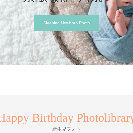
Sleeping Newborn Photo
Happy Birthday Photolibrar
新生児フォト