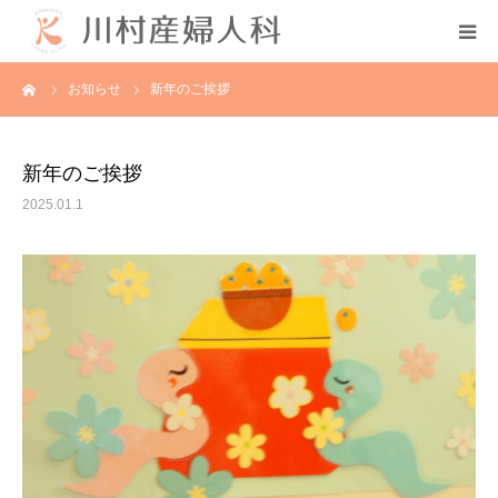
ーム
お知らせ
新年のご挨拶
初めての方へ
当院について
新年のご挨拶
2025.01.1
診療案内
各種教室
採用情報
分娩予約状況