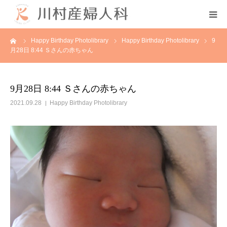
ーム
Happy Birthday Photolibrary
Happy Birthday Photolibrary
9
初めての方へ
月28日 8:44 Ｓさんの赤ちゃん
当院について
9月28日 8:44 Ｓさんの赤ちゃん
診療案内
2021.09.28
Happy Birthday Photolibrary
各種教室
採用情報
分娩予約状況