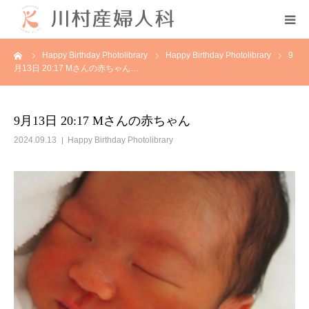
ーム
Happy Birthday Photolibrary
Happy Birthday Photolibrary
9
初めての方へ
月13日 20:17 Mさんの赤ちゃん…
当院について
9月13日 20:17 Mさんの赤ちゃん
診療案内
2024.09.13
Happy Birthday Photolibrary
各種教室
採用情報
分娩予約状況