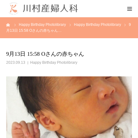
ーム
Happy Birthday Photolibrary
Happy Birthday Photolibrary
9
初めての方へ
月13日 15:58 Oさんの赤ちゃん…
当院について
9月13日 15:58 Oさんの赤ちゃん
診療案内
2023.09.13
Happy Birthday Photolibrary
各種教室
採用情報
分娩予約状況