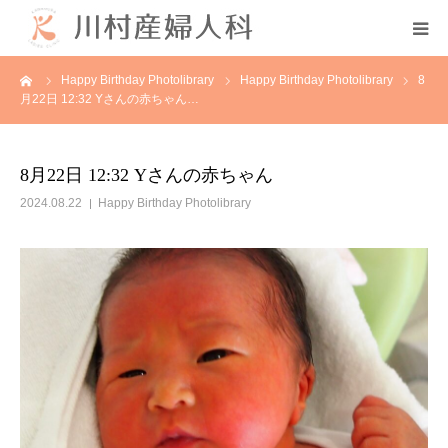
ーム
Happy Birthday Photolibrary
Happy Birthday Photolibrary
8
初めての方へ
月22日 12:32 Yさんの赤ちゃん…
当院について
8月22日 12:32 Yさんの赤ちゃん
診療案内
2024.08.22
Happy Birthday Photolibrary
各種教室
採用情報
分娩予約状況