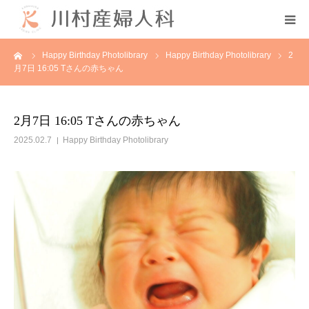
ーム
Happy Birthday Photolibrary
Happy Birthday Photolibrary
2
初めての方へ
月7日 16:05 Tさんの赤ちゃん
当院について
2月7日 16:05 Tさんの赤ちゃん
診療案内
2025.02.7
Happy Birthday Photolibrary
各種教室
採用情報
分娩予約状況