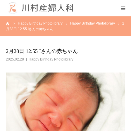
ーム
Happy Birthday Photolibrary
Happy Birthday Photolibrary
2
初めての方へ
月28日 12:55 Iさんの赤ちゃん…
当院について
2月28日 12:55 Iさんの赤ちゃん
診療案内
2025.02.28
Happy Birthday Photolibrary
各種教室
採用情報
分娩予約状況