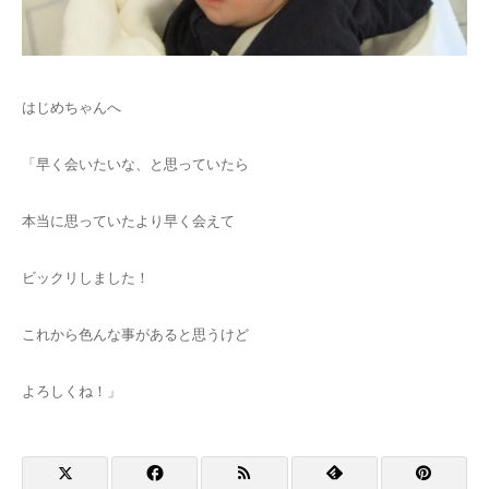
はじめちゃんへ
「早く会いたいな、と思っていたら
本当に思っていたより早く会えて
ビックリしました！
これから色んな事があると思うけど
よろしくね！」