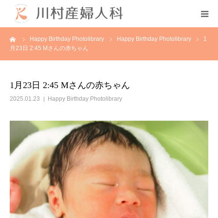
ーム
Happy Birthday Photolibrary
Happy Birthday Photolibrary
1
初めての方へ
月23日 2:45 Mさんの赤ちゃん
当院について
1月23日 2:45 Mさんの赤ちゃん
診療案内
2025.01.23
Happy Birthday Photolibrary
各種教室
採用情報
分娩予約状況